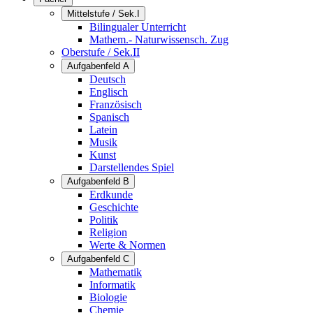
Mittelstufe / Sek.I
Bilingualer Unterricht
Mathem.- Naturwissensch. Zug
Oberstufe / Sek.II
Aufgabenfeld A
Deutsch
Englisch
Französisch
Spanisch
Latein
Musik
Kunst
Darstellendes Spiel
Aufgabenfeld B
Erdkunde
Geschichte
Politik
Religion
Werte & Normen
Aufgabenfeld C
Mathematik
Informatik
Biologie
Chemie