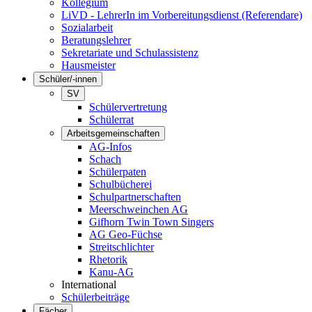
Kollegium
LiVD - LehrerIn im Vorbereitungsdienst (Referendare)
Sozialarbeit
Beratungslehrer
Sekretariate und Schulassistenz
Hausmeister
Schüler/-innen
SV
Schülervertretung
Schülerrat
Arbeitsgemeinschaften
AG-Infos
Schach
Schülerpaten
Schulbücherei
Schulpartnerschaften
Meerschweinchen AG
Gifhorn Twin Town Singers
AG Geo-Füchse
Streitschlichter
Rhetorik
Kanu-AG
International
Schülerbeiträge
Fächer