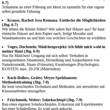
6-7)
Teilnahme an einer Führung um Ideen zu sammeln für eine eigene
selbst gestaltete Führung
Krause, Rachel: Icea Romana- Entdecke die Möglichkeiten
(Jhg. 6-7)
Wie lebten die Römer früher? Wie sahen ihre Häuser aus? Ihr baut
römische Häuser auf dem Papier nach, fertigt Mosaike und
Wandmalereien an und hört von welchen Geschichten sie erzählten
Voges, Duchstein: Mädchenprojekt: Ich fühle mich wohl in
meiner Haut (Jhg. 6-9)
Nur für Mädchen! Umgang mit sich selbst: Verhalten in
unangenehmen Situationen, Herstellung und Ausprobieren von
Naturkosmetik, Haare (Friseurin), Essstörungen (Psychologin).
KOSTEN: max. 20-25€ (Materialien)
Koch-Bollow, Gräter, Meyer-Spelzhausen:
Methodentraining (Jhg. 7-8)
Ihr lernt verschieden Techniken und Methoden, um stressfreier mit
Klassenarbeiten umzugehen
Frischmuth, Weber: Solarkochtopf (Jhg. 7-9)
Bau eines eigenen Solarkochtopfes. Exkursion mit Experimenten
bei einer Schülerfirma. Es wird auch gekocht.