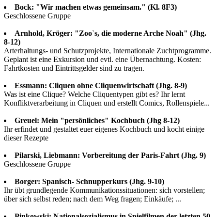
Bock: "Wir machen etwas gemeinsam." (Kl. 8F3)
Geschlossene Gruppe
Arnhold, Kröger: "Zoo`s, die moderne Arche Noah" (Jhg.
8-12)
Arterhaltungs- und Schutzprojekte, Internationale Zuchtprogramme.
Geplant ist eine Exkursion und evtl. eine Übernachtung. Kosten:
Fahrtkosten und Eintrittsgelder sind zu tragen.
Essmann: Cliquen ohne Cliquenwirtschaft (Jhg. 8-9)
Was ist eine Clique? Welche Cliquentypen gibt es? Ihr lernt
Konfliktverarbeitung in Cliquen und erstellt Comics, Rollenspiele...
Greuel: Mein "persönliches" Kochbuch (Jhg 8-12)
Ihr erfindet und gestaltet euer eigenes Kochbuch und kocht einige
dieser Rezepte
Pilarski, Liebmann: Vorbereitung der Paris-Fahrt (Jhg. 9)
Geschlossene Gruppe
Borger: Spanisch- Schnupperkurs (Jhg. 9-10)
Ihr übt grundlegende Kommunikationssituationen: sich vorstellen;
über sich selbst reden; nach dem Weg fragen; Einkäufe; ...
Pinkowski: Nationalsozialismus in Spielfilmen der letzten 50