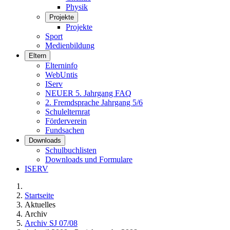
Physik
Projekte
Projekte
Sport
Medienbildung
Eltern
Elterninfo
WebUntis
IServ
NEUER 5. Jahrgang FAQ
2. Fremdsprache Jahrgang 5/6
Schulelternrat
Förderverein
Fundsachen
Downloads
Schulbuchlisten
Downloads und Formulare
ISERV
Startseite
Aktuelles
Archiv
Archiv SJ 07/08