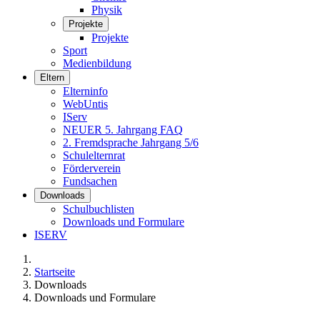
Physik
Projekte
Projekte
Sport
Medienbildung
Eltern
Elterninfo
WebUntis
IServ
NEUER 5. Jahrgang FAQ
2. Fremdsprache Jahrgang 5/6
Schulelternrat
Förderverein
Fundsachen
Downloads
Schulbuchlisten
Downloads und Formulare
ISERV
Startseite
Downloads
Downloads und Formulare