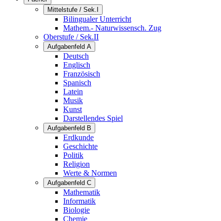
Mittelstufe / Sek.I
Bilingualer Unterricht
Mathem.- Naturwissensch. Zug
Oberstufe / Sek.II
Aufgabenfeld A
Deutsch
Englisch
Französisch
Spanisch
Latein
Musik
Kunst
Darstellendes Spiel
Aufgabenfeld B
Erdkunde
Geschichte
Politik
Religion
Werte & Normen
Aufgabenfeld C
Mathematik
Informatik
Biologie
Chemie