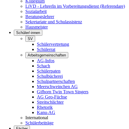
Kollegium
LiVD - LehrerIn im Vorbereitungsdienst (Referendare)
Sozialarbeit
Beratungslehrer
Sekretariate und Schulassistenz
Hausmeister
Schüler/-innen
SV
Schülervertretung
Schülerrat
Arbeitsgemeinschaften
AG-Infos
Schach
Schülerpaten
Schulbücherei
Schulpartnerschaften
Meerschweinchen AG
Gifhorn Twin Town Singers
AG Geo-Füchse
Streitschlichter
Rhetorik
Kanu-AG
International
Schülerbeiträge
Fächer