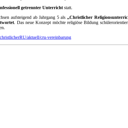
nfessionell getrennter Unterricht
statt.
chsen aufsteigend ab Jahrgang 5 als
,,Christlicher Religionsunterri
twortet
. Das neue Konzept möchte religiöse Bildung schülerorientiert
en.
/christlicherRU/aktuell/cru-vereinbarung