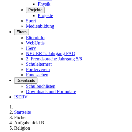
Physik
Projekte
Projekte
Sport
Medienbildung
Eltern
Elterninfo
WebUntis
IServ
NEUER 5. Jahrgang FAQ
2. Fremdsprache Jahrgang 5/6
Schulelternrat
Förderverein
Fundsachen
Downloads
Schulbuchlisten
Downloads und Formulare
ISERV
Startseite
Fächer
Aufgabenfeld B
Religion