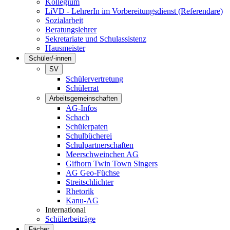
Kollegium
LiVD - LehrerIn im Vorbereitungsdienst (Referendare)
Sozialarbeit
Beratungslehrer
Sekretariate und Schulassistenz
Hausmeister
Schüler/-innen
SV
Schülervertretung
Schülerrat
Arbeitsgemeinschaften
AG-Infos
Schach
Schülerpaten
Schulbücherei
Schulpartnerschaften
Meerschweinchen AG
Gifhorn Twin Town Singers
AG Geo-Füchse
Streitschlichter
Rhetorik
Kanu-AG
International
Schülerbeiträge
Fächer