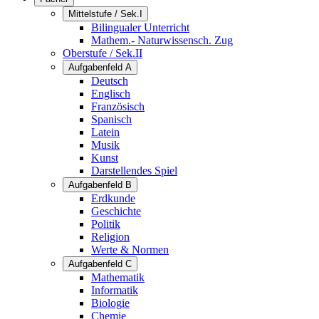
Mittelstufe / Sek.I
Bilingualer Unterricht
Mathem.- Naturwissensch. Zug
Oberstufe / Sek.II
Aufgabenfeld A
Deutsch
Englisch
Französisch
Spanisch
Latein
Musik
Kunst
Darstellendes Spiel
Aufgabenfeld B
Erdkunde
Geschichte
Politik
Religion
Werte & Normen
Aufgabenfeld C
Mathematik
Informatik
Biologie
Chemie