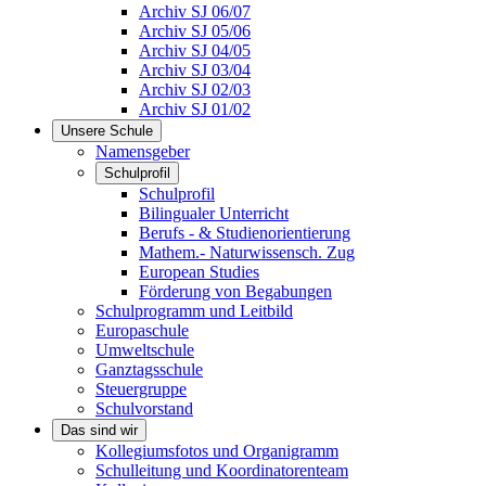
Archiv SJ 06/07
Archiv SJ 05/06
Archiv SJ 04/05
Archiv SJ 03/04
Archiv SJ 02/03
Archiv SJ 01/02
Unsere Schule
Namensgeber
Schulprofil
Schulprofil
Bilingualer Unterricht
Berufs - & Studienorientierung
Mathem.- Naturwissensch. Zug
European Studies
Förderung von Begabungen
Schulprogramm und Leitbild
Europaschule
Umweltschule
Ganztagsschule
Steuergruppe
Schulvorstand
Das sind wir
Kollegiumsfotos und Organigramm
Schulleitung und Koordinatorenteam