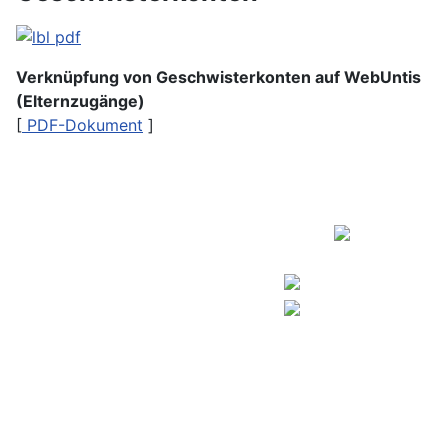
Verknüpfung von Geschwisterkonten auf WebUntis
(Elternzugänge)
[
PDF-Dokument
]
Copyright © 2026
Kontakt
Europaschule
Impressum
Humboldt-Gymnasium
Datenschutz
Gifhorn.