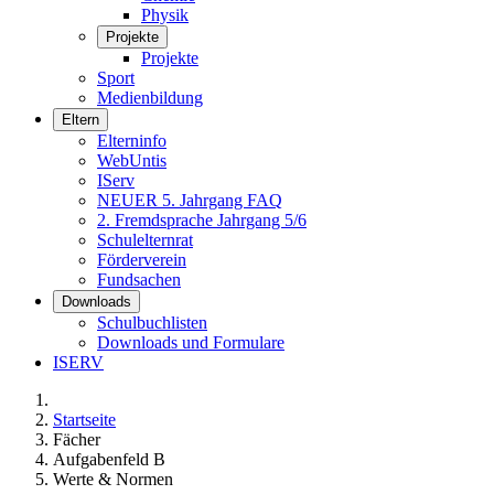
Physik
Projekte
Projekte
Sport
Medienbildung
Eltern
Elterninfo
WebUntis
IServ
NEUER 5. Jahrgang FAQ
2. Fremdsprache Jahrgang 5/6
Schulelternrat
Förderverein
Fundsachen
Downloads
Schulbuchlisten
Downloads und Formulare
ISERV
Startseite
Fächer
Aufgabenfeld B
Werte & Normen