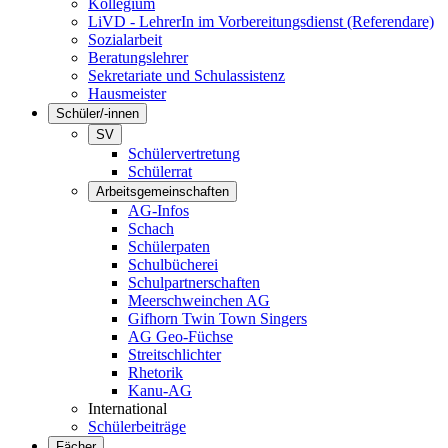
Kollegium
LiVD - LehrerIn im Vorbereitungsdienst (Referendare)
Sozialarbeit
Beratungslehrer
Sekretariate und Schulassistenz
Hausmeister
Schüler/-innen
SV
Schülervertretung
Schülerrat
Arbeitsgemeinschaften
AG-Infos
Schach
Schülerpaten
Schulbücherei
Schulpartnerschaften
Meerschweinchen AG
Gifhorn Twin Town Singers
AG Geo-Füchse
Streitschlichter
Rhetorik
Kanu-AG
International
Schülerbeiträge
Fächer