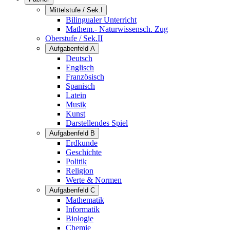
Mittelstufe / Sek.I
Bilingualer Unterricht
Mathem.- Naturwissensch. Zug
Oberstufe / Sek.II
Aufgabenfeld A
Deutsch
Englisch
Französisch
Spanisch
Latein
Musik
Kunst
Darstellendes Spiel
Aufgabenfeld B
Erdkunde
Geschichte
Politik
Religion
Werte & Normen
Aufgabenfeld C
Mathematik
Informatik
Biologie
Chemie