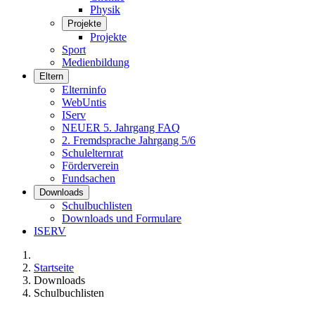
Physik
Projekte
Projekte
Sport
Medienbildung
Eltern
Elterninfo
WebUntis
IServ
NEUER 5. Jahrgang FAQ
2. Fremdsprache Jahrgang 5/6
Schulelternrat
Förderverein
Fundsachen
Downloads
Schulbuchlisten
Downloads und Formulare
ISERV
Startseite
Downloads
Schulbuchlisten