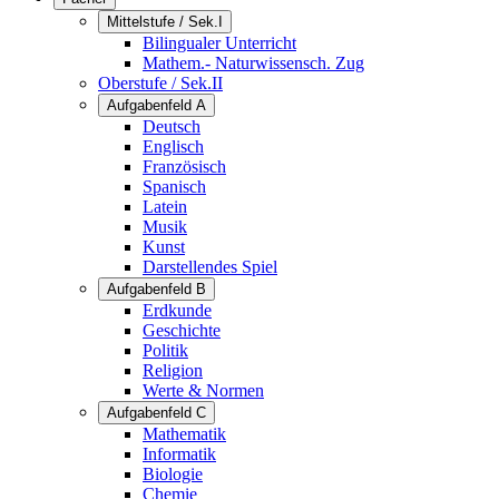
Mittelstufe / Sek.I
Bilingualer Unterricht
Mathem.- Naturwissensch. Zug
Oberstufe / Sek.II
Aufgabenfeld A
Deutsch
Englisch
Französisch
Spanisch
Latein
Musik
Kunst
Darstellendes Spiel
Aufgabenfeld B
Erdkunde
Geschichte
Politik
Religion
Werte & Normen
Aufgabenfeld C
Mathematik
Informatik
Biologie
Chemie