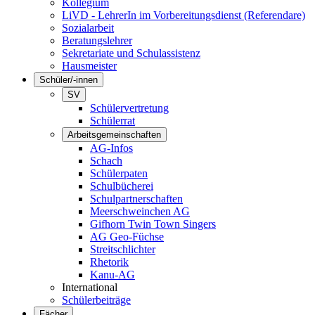
Kollegium
LiVD - LehrerIn im Vorbereitungsdienst (Referendare)
Sozialarbeit
Beratungslehrer
Sekretariate und Schulassistenz
Hausmeister
Schüler/-innen
SV
Schülervertretung
Schülerrat
Arbeitsgemeinschaften
AG-Infos
Schach
Schülerpaten
Schulbücherei
Schulpartnerschaften
Meerschweinchen AG
Gifhorn Twin Town Singers
AG Geo-Füchse
Streitschlichter
Rhetorik
Kanu-AG
International
Schülerbeiträge
Fächer