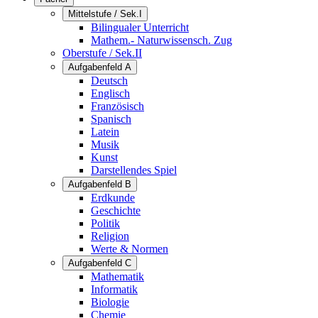
Mittelstufe / Sek.I
Bilingualer Unterricht
Mathem.- Naturwissensch. Zug
Oberstufe / Sek.II
Aufgabenfeld A
Deutsch
Englisch
Französisch
Spanisch
Latein
Musik
Kunst
Darstellendes Spiel
Aufgabenfeld B
Erdkunde
Geschichte
Politik
Religion
Werte & Normen
Aufgabenfeld C
Mathematik
Informatik
Biologie
Chemie