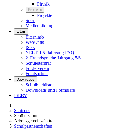
Physik
Projekte
Projekte
Sport
Medienbildung
Eltern
Elterninfo
WebUntis
IServ
NEUER 5. Jahrgang FAQ
2. Fremdsprache Jahrgang 5/6
Schulelternrat
Förderverein
Fundsachen
Downloads
Schulbuchlisten
Downloads und Formulare
ISERV
Startseite
Schüler/-innen
Arbeitsgemeinschaften
Schulpartnerschaften