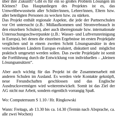
über ihre Zukunft? Gibt es für ein so großes Problem Lösungen im
Kleinen? Das Hauptanliegen des Projektes ist es, das
Umweltbewusstsein aller Schüler/innen, Lehrer/innen, Eltern bzw.
aller beteiligten Personen zu wecken bzw. zu stärken.
Das Projekt enthält regionale Aspekte, die jede der Partnerschulen
vor Ort untersucht (z.B.: Müllaufkommen und Stromverbrauch in
den einzelnen Schulen), aber auch überregionale bzw. internationale
Untersuchungsschwerpunkte
(z.B.: Wasser- und Luftverunreinigung
in Europa), bei denen die einzelnen Ergebnisse im ersten Projektjahr
verglichen und in einem zweiten Schritt Lösungsansätze in den
verschiedenen Ländern Europas evaluiert, diskutiert und möglichst
praktisch umgesetzt werden sollen. Das zweite Projektjahr ist somit
die Fortführung durch die Entwicklung von individuellen – „kleinen
Lösungsansätzen“.
Aber auch wichtig für das Projekt ist die Zusammenarbeit mit
anderen Schulen im Ausland. Es werden viele Kontakte geknüpft,
neue Freundschaften geschlossen und das Englische
Ausdrucksvermögen wird weiterentwickelt. Somit ist das Ziel der
AG nicht nur Arbeit, sondern eigentlich vorrangig Spaß.
Wo: Computerraum S 1.10 / Hr. Ringkowski
Wann: Freitags, ab 13.30 bis ca. 14.30 (Termin nach Absprache, ca.
alle zwei Wochen)