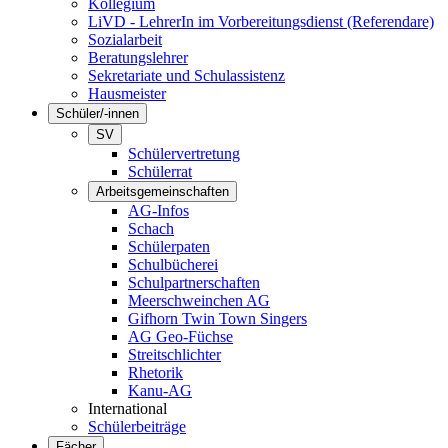
Kollegium
LiVD - LehrerIn im Vorbereitungsdienst (Referendare)
Sozialarbeit
Beratungslehrer
Sekretariate und Schulassistenz
Hausmeister
Schüler/-innen
SV
Schülervertretung
Schülerrat
Arbeitsgemeinschaften
AG-Infos
Schach
Schülerpaten
Schulbücherei
Schulpartnerschaften
Meerschweinchen AG
Gifhorn Twin Town Singers
AG Geo-Füchse
Streitschlichter
Rhetorik
Kanu-AG
International
Schülerbeiträge
Fächer