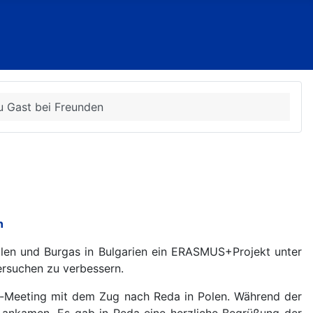
 Gast bei Freunden
n
len und Burgas in Bulgarien ein ERASMUS+Projekt unter
ersuchen zu verbessern.
t-Meeting mit dem Zug nach Reda in Polen. Während der
l ankamen. Es gab in Reda eine herzliche Begrüßung der