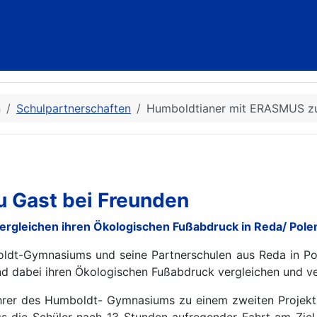
n
Schulpartnerschaften
Humboldtianer mit ERASMUS zu
 Gast bei Freunden
rgleichen ihren Ökologischen Fußabdruck in Reda/ Pole
ldt-Gymnasiums und seine Partnerschulen aus Reda in Po
nd dabei ihren Ökologischen Fußabdruck vergleichen und v
hrer des Humboldt- Gymnasiums zu einem zweiten Projek
ass die Schüler nach 13 Stunden aufregender Fahrt am Zie