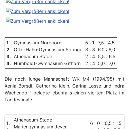
1.
Gymnasium Nordhorn
5 : 1
7,5 : 4,5
2.
Otto-Hahn-Gymnasium Springe
3 : 3
6,0 : 6,0
3.
Athenaeum Stade
2 : 4
5,5 : 6,5
4.
Humboldt-Gymnasium Gifhorn
2 : 4
5,0 : 7,0
Die noch junge Mannschaft WK M4 (1994/95) mit
Xenia Borsdi, Catharina Klein, Carina Losse und Indra
Wachendorf belegte ebenfalls einen vierten Platz im
Landesfinale.
Athenaeum Stade
1.
6 : 0
10,5 : 1,5
Mariengymnasium Jever