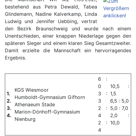
bestehend aus Petra Dewald, Tabea
Glindemann, Nadine Kalverkamp, Linda
Ludwig und Jennifer Uebbing, vertrat
den Bezirk Braunschweig und wurde nach einem
Unentschieden, einer knappen Niederlage gegen den
späteren Sieger und einem klaren Sieg Gesamtzweiter.
Damit erzielte die Mannschaft ein hervorragendes
Ergebnis.
6 :
0
10,5 :
KGS Wiesmoor
1.
3 :
1,5
Humboldt-Gymnasium Gifhorn
2.
3
6,5 : 5,0
Athenaeum Stade
3.
2 :
5,0 : 7,0
Marion-Dönhoff-Gymnasium
4.
4
2,0 :
Nienburg
2 :
10,0
4