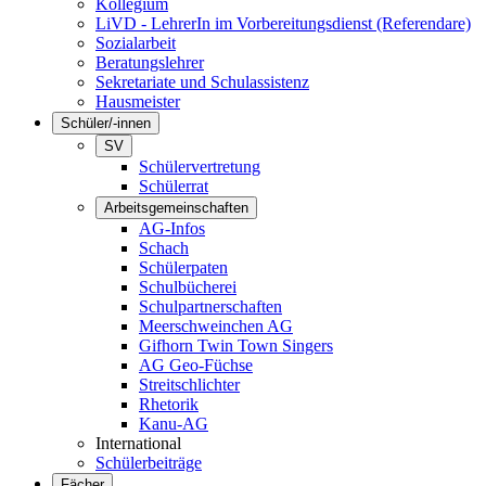
Kollegium
LiVD - LehrerIn im Vorbereitungsdienst (Referendare)
Sozialarbeit
Beratungslehrer
Sekretariate und Schulassistenz
Hausmeister
Schüler/-innen
SV
Schülervertretung
Schülerrat
Arbeitsgemeinschaften
AG-Infos
Schach
Schülerpaten
Schulbücherei
Schulpartnerschaften
Meerschweinchen AG
Gifhorn Twin Town Singers
AG Geo-Füchse
Streitschlichter
Rhetorik
Kanu-AG
International
Schülerbeiträge
Fächer