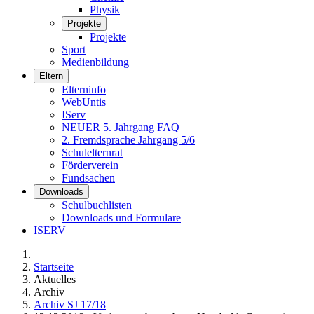
Physik
Projekte
Projekte
Sport
Medienbildung
Eltern
Elterninfo
WebUntis
IServ
NEUER 5. Jahrgang FAQ
2. Fremdsprache Jahrgang 5/6
Schulelternrat
Förderverein
Fundsachen
Downloads
Schulbuchlisten
Downloads und Formulare
ISERV
Startseite
Aktuelles
Archiv
Archiv SJ 17/18