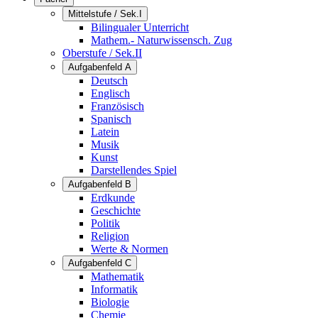
Mittelstufe / Sek.I
Bilingualer Unterricht
Mathem.- Naturwissensch. Zug
Oberstufe / Sek.II
Aufgabenfeld A
Deutsch
Englisch
Französisch
Spanisch
Latein
Musik
Kunst
Darstellendes Spiel
Aufgabenfeld B
Erdkunde
Geschichte
Politik
Religion
Werte & Normen
Aufgabenfeld C
Mathematik
Informatik
Biologie
Chemie