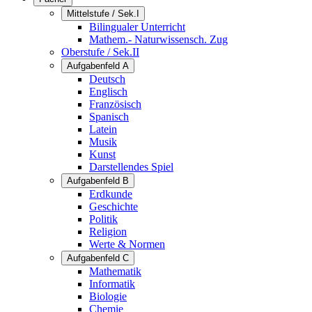
Mittelstufe / Sek.I
Bilingualer Unterricht
Mathem.- Naturwissensch. Zug
Oberstufe / Sek.II
Aufgabenfeld A
Deutsch
Englisch
Französisch
Spanisch
Latein
Musik
Kunst
Darstellendes Spiel
Aufgabenfeld B
Erdkunde
Geschichte
Politik
Religion
Werte & Normen
Aufgabenfeld C
Mathematik
Informatik
Biologie
Chemie