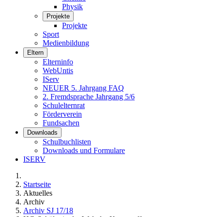
Physik
Projekte
Projekte
Sport
Medienbildung
Eltern
Elterninfo
WebUntis
IServ
NEUER 5. Jahrgang FAQ
2. Fremdsprache Jahrgang 5/6
Schulelternrat
Förderverein
Fundsachen
Downloads
Schulbuchlisten
Downloads und Formulare
ISERV
Startseite
Aktuelles
Archiv
Archiv SJ 17/18