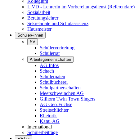
Kollegium
LiVD - LehrerIn im Vorbereitungsdienst (Referendare)
Sozialarbeit
Beratungslehrer
Sekretariate und Schulassistenz
Hausmeister
Schüler/-innen
SV
Schülervertretung
Schülerrat
Arbeitsgemeinschaften
AG-Infos
Schach
Schülerpaten
Schulbücherei
Schulpartnerschaften
Meerschweinchen AG
Gifhorn Twin Town Singers
AG Geo-Füchse
Streitschlichter
Rhetorik
Kanu-AG
International
Schülerbeiträge
Fächer