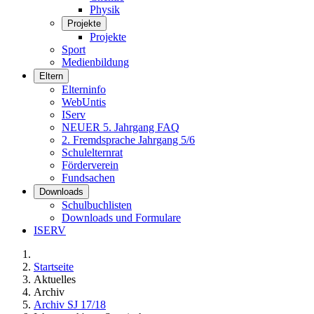
Physik
Projekte
Projekte
Sport
Medienbildung
Eltern
Elterninfo
WebUntis
IServ
NEUER 5. Jahrgang FAQ
2. Fremdsprache Jahrgang 5/6
Schulelternrat
Förderverein
Fundsachen
Downloads
Schulbuchlisten
Downloads und Formulare
ISERV
Startseite
Aktuelles
Archiv
Archiv SJ 17/18