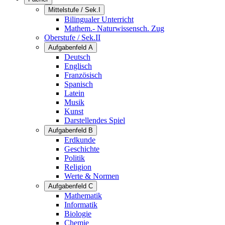
Mittelstufe / Sek.I
Bilingualer Unterricht
Mathem.- Naturwissensch. Zug
Oberstufe / Sek.II
Aufgabenfeld A
Deutsch
Englisch
Französisch
Spanisch
Latein
Musik
Kunst
Darstellendes Spiel
Aufgabenfeld B
Erdkunde
Geschichte
Politik
Religion
Werte & Normen
Aufgabenfeld C
Mathematik
Informatik
Biologie
Chemie