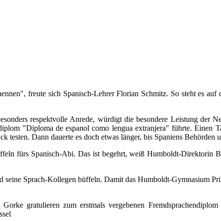
nennen", freute sich Spanisch-Lehrer Florian Schmitz. So steht es au
besonders respektvolle Anrede, würdigt die besondere Leistung der Ne
ndiplom "Diploma de espanol como lengua extranjera" führte. Einen T
 testen. Dann dauerte es doch etwas länger, bis Spaniens Behörden und
büffeln fürs Spanisch-Abi. Das ist begehrt, weiß Humboldt-Direktorin
und seine Sprach-Kollegen büffeln. Damit das Humboldt-Gymnasium Pr
te Gorke gratulieren zum erstmals vergebenen Fremdsprachendiplom 
ssel