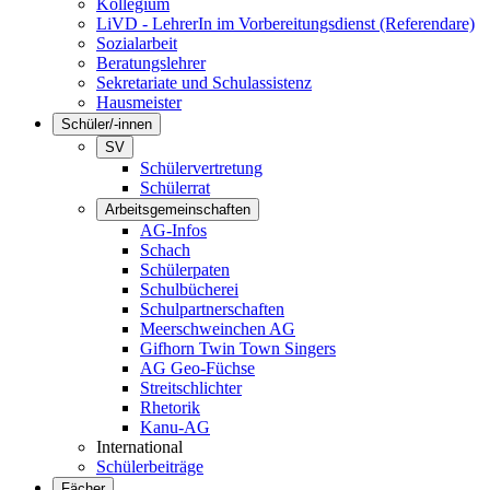
Kollegium
LiVD - LehrerIn im Vorbereitungsdienst (Referendare)
Sozialarbeit
Beratungslehrer
Sekretariate und Schulassistenz
Hausmeister
Schüler/-innen
SV
Schülervertretung
Schülerrat
Arbeitsgemeinschaften
AG-Infos
Schach
Schülerpaten
Schulbücherei
Schulpartnerschaften
Meerschweinchen AG
Gifhorn Twin Town Singers
AG Geo-Füchse
Streitschlichter
Rhetorik
Kanu-AG
International
Schülerbeiträge
Fächer