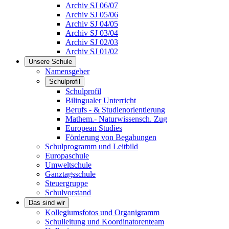
Archiv SJ 06/07
Archiv SJ 05/06
Archiv SJ 04/05
Archiv SJ 03/04
Archiv SJ 02/03
Archiv SJ 01/02
Unsere Schule
Namensgeber
Schulprofil
Schulprofil
Bilingualer Unterricht
Berufs - & Studienorientierung
Mathem.- Naturwissensch. Zug
European Studies
Förderung von Begabungen
Schulprogramm und Leitbild
Europaschule
Umweltschule
Ganztagsschule
Steuergruppe
Schulvorstand
Das sind wir
Kollegiumsfotos und Organigramm
Schulleitung und Koordinatorenteam