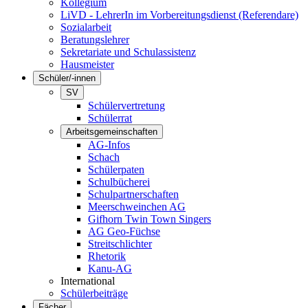
Kollegium
LiVD - LehrerIn im Vorbereitungsdienst (Referendare)
Sozialarbeit
Beratungslehrer
Sekretariate und Schulassistenz
Hausmeister
Schüler/-innen
SV
Schülervertretung
Schülerrat
Arbeitsgemeinschaften
AG-Infos
Schach
Schülerpaten
Schulbücherei
Schulpartnerschaften
Meerschweinchen AG
Gifhorn Twin Town Singers
AG Geo-Füchse
Streitschlichter
Rhetorik
Kanu-AG
International
Schülerbeiträge
Fächer