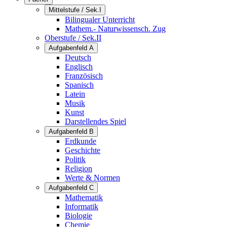
Mittelstufe / Sek.I
Bilingualer Unterricht
Mathem.- Naturwissensch. Zug
Oberstufe / Sek.II
Aufgabenfeld A
Deutsch
Englisch
Französisch
Spanisch
Latein
Musik
Kunst
Darstellendes Spiel
Aufgabenfeld B
Erdkunde
Geschichte
Politik
Religion
Werte & Normen
Aufgabenfeld C
Mathematik
Informatik
Biologie
Chemie