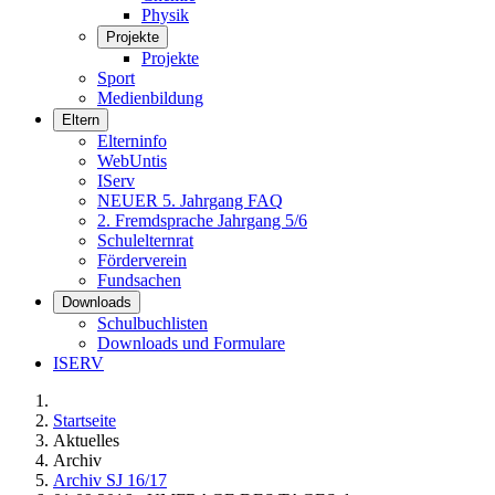
Physik
Projekte
Projekte
Sport
Medienbildung
Eltern
Elterninfo
WebUntis
IServ
NEUER 5. Jahrgang FAQ
2. Fremdsprache Jahrgang 5/6
Schulelternrat
Förderverein
Fundsachen
Downloads
Schulbuchlisten
Downloads und Formulare
ISERV
Startseite
Aktuelles
Archiv
Archiv SJ 16/17