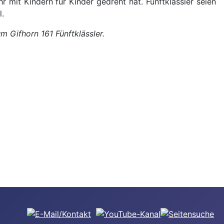
mit Kindern für Kinder gedreht hat. Fünftklässler seien
l.
 Gifhorn 161 Fünftklässler.