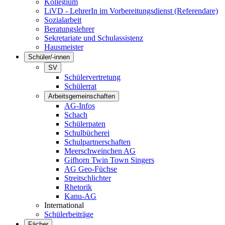
Kollegium
LiVD - LehrerIn im Vorbereitungsdienst (Referendare)
Sozialarbeit
Beratungslehrer
Sekretariate und Schulassistenz
Hausmeister
Schüler/-innen
SV
Schülervertretung
Schülerrat
Arbeitsgemeinschaften
AG-Infos
Schach
Schülerpaten
Schulbücherei
Schulpartnerschaften
Meerschweinchen AG
Gifhorn Twin Town Singers
AG Geo-Füchse
Streitschlichter
Rhetorik
Kanu-AG
International
Schülerbeiträge
Fächer