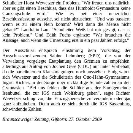
Schulleiter Horst Wewetzer ein Problem. "Wir freuen uns natürlich,
aber es gibt einen Beschluss, dass das Humboldt-Gymnasium keine
Ganztagschule wird." Wie es bei einer neuerlichen
Beschlussfassung aussehe, sei nicht abzusehen. "Und was passiert,
wenn es zu einem Nein kommt? Wird dann die Mensa nicht
gebaut?" Landrätin Lau: "Schulleiter Weiß hat mir gesagt, das ist
kein Problem." Und Edith Fuchs ergänzte: "Wir brauchen die
Aussage, auch wenn die Umsetzung erst in ein paar Jahren erfolgt."
Der Ausschuss entsprach einstimmig dem Vorschlag der
Ausschussvorsitzenden Sabine Lehmberg (SPD), die von der
Verwaltung vorgelegte Etatplanung den Gremien zu empfehlen,
allerdings auf Antrag von Jochen Gese (CDU) nur unter Vorbehalt,
da die parteiinternen Klausurtagungen noch ausstehen. Einig waren
sich Wewetzer und die Schulleiterin des Otto-Hahn-Gymnasiums,
Ingrid Richter, in der Sorge über rückläufige Schülerzahlen an den
Gymnasien. "Bei uns fehlen die Schüler aus der Samtgemeinde
Isenbüttel, die zur IGS nach Wolfsburg gehen", sagte Richter.
Wewetzer schlug vor, die Einzugsbereiche zu verändern oder gar
ganz aufzuheben. Denn auch er sieht durch die IGS Sassenburg
schwindende Zahlen.
Braunschweiger Zeitung, Gifhorn: 27. Oktober 2009