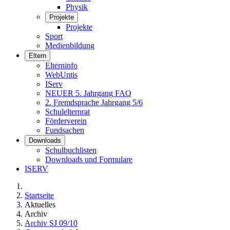
Physik
Projekte
Projekte
Sport
Medienbildung
Eltern
Elterninfo
WebUntis
IServ
NEUER 5. Jahrgang FAQ
2. Fremdsprache Jahrgang 5/6
Schulelternrat
Förderverein
Fundsachen
Downloads
Schulbuchlisten
Downloads und Formulare
ISERV
Startseite
Aktuelles
Archiv
Archiv SJ 09/10