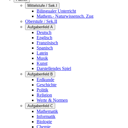
Mittelstufe / Sek.I
Bilingualer Unterricht
Mathem.- Naturwissensch. Zug
Oberstufe / Sek.II
Aufgabenfeld A
Deutsch
Englisch
Französisch
Spanisch
Latein
Musik
Kunst
Darstellendes Spiel
Aufgabenfeld B
Erdkunde
Geschichte
Politik
Religion
Werte & Normen
Aufgabenfeld C
Mathematik
Informatik
Biologie
Chemie