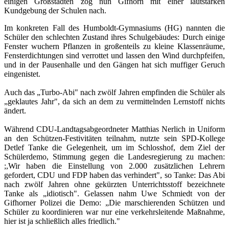
einigen Großstädten zog nun Gifhorn mit einer lautstarken
Kundgebung der Schulen nach.
Im konkreten Fall des Humboldt-Gymnasiums (HG) nannten die
Schüler den schlechten Zustand ihres Schulgebäudes: Durch einige
Fenster wuchern Pflanzen in großenteils zu kleine Klassenräume,
Fensterdichtungen sind verrottet und lassen den Wind durchpfeifen,
und in der Pausenhalle und den Gängen hat sich muffiger Geruch
eingenistet.
Auch das „Turbo-Abi" nach zwölf Jahren empfinden die Schüler als
„geklautes Jahr", da sich an dem zu vermittelnden Lernstoff nichts
ändert.
Während CDU-Landtagsabgeordneter Matthias Nerlich in Uniform
an den Schützen-Festivitäten teilnahm, nutzte sein SPD-Kollege
Detlef Tanke die Gelegenheit, um im Schlosshof, dem Ziel der
Schülerdemo, Stimmung gegen die Landesregierung zu machen:
;,Wir haben die Einstellung von 2.000 zusätzlichen Lehrern
gefordert, CDU und FDP haben das verhindert", so Tanke: Das Abi
nach zwölf Jahren ohne gekürzten Unterrichtsstoff bezeichnete
Tanke als „idiotisch". Gelassen nahm Uwe Schmiedt von der
Gifhorner Polizei die Demo: „Die marschierenden Schützen und
Schüler zu koordinieren war nur eine verkehrsleitende Maßnahme,
hier ist ja schließlich alles friedlich."