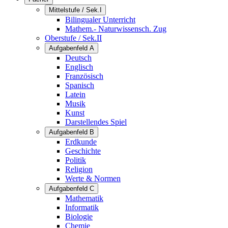
Mittelstufe / Sek.I
Bilingualer Unterricht
Mathem.- Naturwissensch. Zug
Oberstufe / Sek.II
Aufgabenfeld A
Deutsch
Englisch
Französisch
Spanisch
Latein
Musik
Kunst
Darstellendes Spiel
Aufgabenfeld B
Erdkunde
Geschichte
Politik
Religion
Werte & Normen
Aufgabenfeld C
Mathematik
Informatik
Biologie
Chemie