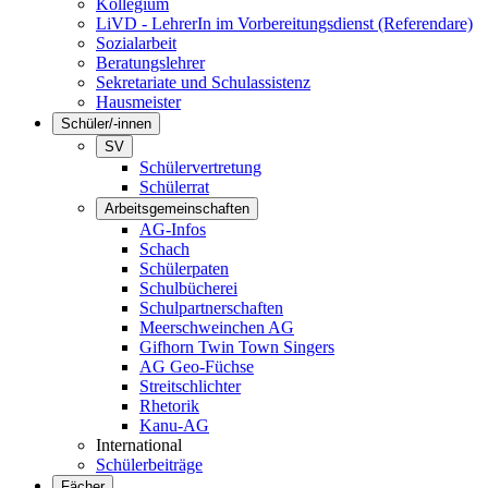
Kollegium
LiVD - LehrerIn im Vorbereitungsdienst (Referendare)
Sozialarbeit
Beratungslehrer
Sekretariate und Schulassistenz
Hausmeister
Schüler/-innen
SV
Schülervertretung
Schülerrat
Arbeitsgemeinschaften
AG-Infos
Schach
Schülerpaten
Schulbücherei
Schulpartnerschaften
Meerschweinchen AG
Gifhorn Twin Town Singers
AG Geo-Füchse
Streitschlichter
Rhetorik
Kanu-AG
International
Schülerbeiträge
Fächer