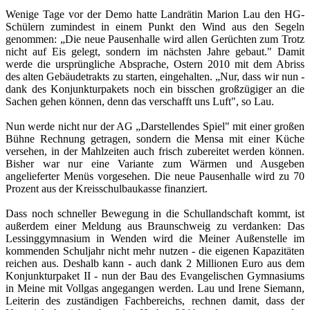
Wenige Tage vor der Demo hatte Landrätin Marion Lau den HG-
Schülern zumindest in einem Punkt den Wind aus den Segeln
genommen: „Die neue Pausenhalle wird allen Gerüchten zum Trotz
nicht auf Eis gelegt, sondern im nächsten Jahre gebaut." Damit
werde die ursprüngliche Absprache, Ostern 2010 mit dem Abriss
des alten Gebäudetrakts zu starten, eingehalten. „Nur, dass wir nun -
dank des Konjunkturpakets noch ein bisschen großzügiger an die
Sachen gehen können, denn das verschafft uns Luft", so Lau.
Nun werde nicht nur der AG „Darstellendes Spiel" mit einer großen
Bühne Rechnung getragen, sondern die Mensa mit einer Küche
versehen, in der Mahlzeiten auch frisch zubereitet werden können.
Bisher war nur eine Variante zum Wärmen und Ausgeben
angelieferter Menüs vorgesehen. Die neue Pausenhalle wird zu 70
Prozent aus der Kreisschulbaukasse finanziert.
Dass noch schneller Bewegung in die Schullandschaft kommt, ist
außerdem einer Meldung aus Braunschweig zu verdanken: Das
Lessinggymnasium in Wenden wird die Meiner Außenstelle im
kommenden Schuljahr nicht mehr nutzen - die eigenen Kapazitäten
reichen aus. Deshalb kann - auch dank 2 Millionen Euro aus dem
Konjunkturpaket II - nun der Bau des Evangelischen Gymnasiums
in Meine mit Vollgas angegangen werden. Lau und Irene Siemann,
Leiterin des zuständigen Fachbereichs, rechnen damit, dass der