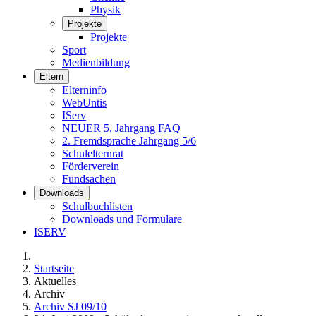
Physik
Projekte
Projekte
Sport
Medienbildung
Eltern
Elterninfo
WebUntis
IServ
NEUER 5. Jahrgang FAQ
2. Fremdsprache Jahrgang 5/6
Schulelternrat
Förderverein
Fundsachen
Downloads
Schulbuchlisten
Downloads und Formulare
ISERV
Startseite
Aktuelles
Archiv
Archiv SJ 09/10