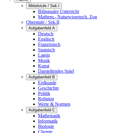
Mittelstufe / Sek.I
Bilingualer Unterricht
Mathem.- Naturwissensch. Zug
Oberstufe / Sek.II
Aufgabenfeld A
Deutsch
Englisch
Französisch
Spanisch
Latein
Musik
Kunst
Darstellendes Spiel
Aufgabenfeld B
Erdkunde
Geschichte
Politik
Religion
Werte & Normen
Aufgabenfeld C
Mathematik
Informatik
Biologie
Chemie