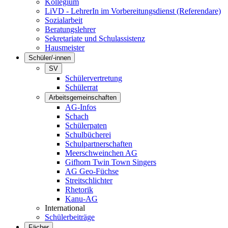
Kollegium
LiVD - LehrerIn im Vorbereitungsdienst (Referendare)
Sozialarbeit
Beratungslehrer
Sekretariate und Schulassistenz
Hausmeister
Schüler/-innen
SV
Schülervertretung
Schülerrat
Arbeitsgemeinschaften
AG-Infos
Schach
Schülerpaten
Schulbücherei
Schulpartnerschaften
Meerschweinchen AG
Gifhorn Twin Town Singers
AG Geo-Füchse
Streitschlichter
Rhetorik
Kanu-AG
International
Schülerbeiträge
Fächer