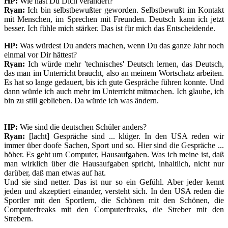
HP:
Wie hast Du Dich verändert?
Ryan:
Ich bin selbstbewußter geworden. Selbstbewußt im Kontakt
mit Menschen, im Sprechen mit Freunden. Deutsch kann ich jetzt
besser. Ich fühle mich stärker. Das ist für mich das Entscheidende.
HP:
Was würdest Du anders machen, wenn Du das ganze Jahr noch
einmal vor Dir hättest?
Ryan:
Ich würde mehr 'technisches' Deutsch lernen, das Deutsch,
das man im Unterricht braucht, also an meinem Wortschatz arbeiten.
Es hat so lange gedauert, bis ich gute Gespräche führen konnte. Und
dann würde ich auch mehr im Unterricht mitmachen. Ich glaube, ich
bin zu still geblieben. Da würde ich was ändern.
HP:
Wie sind die deutschen Schüler anders?
Ryan:
[lacht] Gespräche sind ... klüger. In den USA reden wir
immer über doofe Sachen, Sport und so. Hier sind die Gespräche ...
höher. Es geht um Computer, Hausaufgaben. Was ich meine ist, daß
man wirklich über die Hausaufgaben spricht, inhaltlich, nicht nur
darüber, daß man etwas auf hat.
Und sie sind netter. Das ist nur so ein Gefühl. Aber jeder kennt
jeden und akzeptiert einander, versteht sich. In den USA reden die
Sportler mit den Sportlern, die Schönen mit den Schönen, die
Computerfreaks mit den Computerfreaks, die Streber mit den
Strebern.