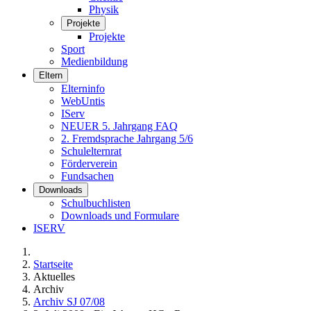
Physik
Projekte
Projekte
Sport
Medienbildung
Eltern
Elterninfo
WebUntis
IServ
NEUER 5. Jahrgang FAQ
2. Fremdsprache Jahrgang 5/6
Schulelternrat
Förderverein
Fundsachen
Downloads
Schulbuchlisten
Downloads und Formulare
ISERV
Startseite
Aktuelles
Archiv
Archiv SJ 07/08