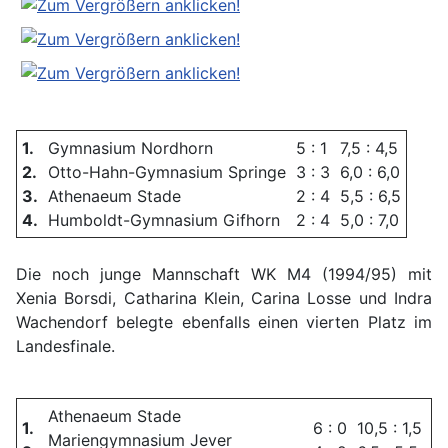
1.
Gymnasium Nordhorn
5 : 1
7,5 : 4,5
2.
Otto-Hahn-Gymnasium Springe
3 : 3
6,0 : 6,0
3.
Athenaeum Stade
2 : 4
5,5 : 6,5
4.
Humboldt-Gymnasium Gifhorn
2 : 4
5,0 : 7,0
Die noch junge Mannschaft WK M4 (1994/95) mit
Xenia Borsdi, Catharina Klein, Carina Losse und Indra
Wachendorf belegte ebenfalls einen vierten Platz im
Landesfinale.
Athenaeum Stade
1.
6 : 0
10,5 : 1,5
Mariengymnasium Jever